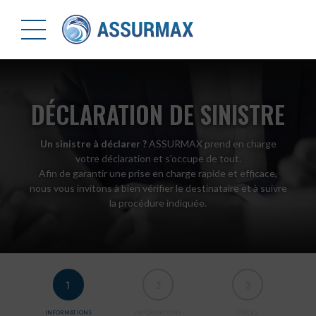
DÉCLARATION DE SINISTRE
Un sinistre à déclarer ?
ASSURMAX prend en charge
votre déclaration et s’occupe de tout.
Afin de garantir une prise en charge rapide et efficace,
nous vous invitons à bien vérifier le destinataire et à suivre
la procédure indiquée.
1
2
3
INFORMATIONS
INFORMATIONS
PIÈCES