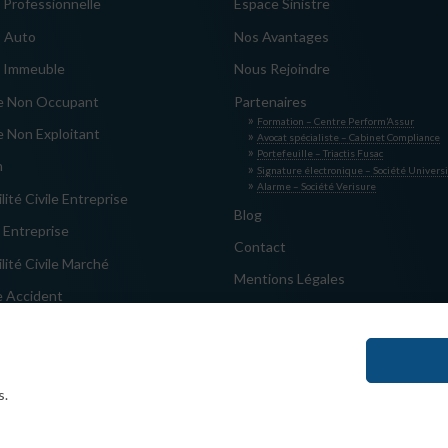
 Professionnelle
Espace Sinistre
s Auto
Nos Avantages
e Immeuble
Nous Rejoindre
re Non Occupant
Partenaires
Formation – Centre Perform’Assur
e Non Exploitant
Avocat spécialiste – Cabinet Compliance
Portefeuille – Triactis Fusac
n
Signature électronique – Société Univers
Alarme – Société Verisure
ité Civile Entreprise
Blog
 Entreprise
Contact
ité Civile Marché
Mentions Légales
 Accident
s.